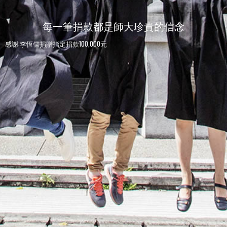
每一筆捐款都是師大珍貴的信念
感謝:李恆儒捐贈指定捐款100,000元
感謝:師大人捐贈指定捐款100元