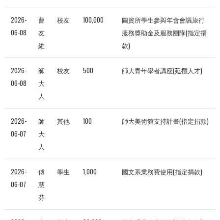
2026-
曹
校友
100,000
圖資所學生參與年會會議旅行
06-08
友
服務獎助金及服務團隊(指定捐
維
款)
2026-
師
校友
500
師大青年學者講座(延攬人才)
06-08
大
人
2026-
師
其他
100
師大美術館支持計畫(指定捐款)
06-07
大
人
2026-
傅
學生
1,000
國文系業務費使用(指定捐款)
06-07
慧
芬