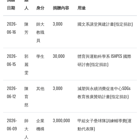
日期
人
身分
捐贈內容
用途
2026-
陳
師大
3,000
國文系講堂興建計畫(指定捐款)
06-16
芳
教職
員
2026-
郭
學生
30,000
體育與運動科學系 ISHPES 國際
06-15
麗
研討會(指定捐款)
雯
2026-
陳
其他
3,000
減塑與永續消費促進中心SDGs
06-12
育
教育推廣贊助計畫(指定捐款)
慈
2026-
師
企業
3,000,000
甲組女子壘球隊訓練輔導費(運
06-09
大
機構
動代表隊)
人