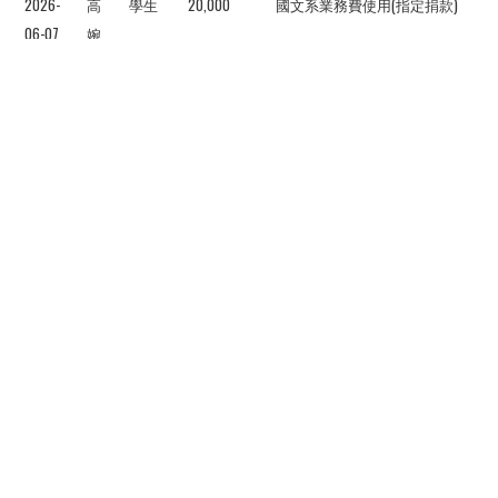
2026-
高
學生
20,000
國文系業務費使用(指定捐款)
06-07
婉
珍
2026-
呂
社會
20,000
體育系本部田徑隊(運動代表隊)
06-06
宗
人士
龍
共有4112筆捐款
6
7
8
9
10
11
12
13
14