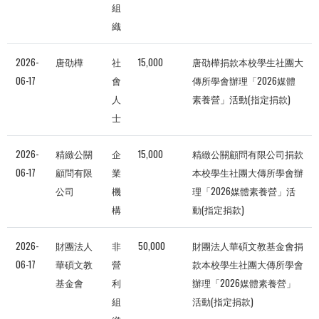
組
織
2026-
唐劭樺
社
15,000
唐劭樺捐款本校學生社團大
06-17
會
傳所學會辦理「2026媒體
人
素養營」活動(指定捐款)
士
2026-
精緻公關
企
15,000
精緻公關顧問有限公司捐款
06-17
顧問有限
業
本校學生社團大傳所學會辦
公司
機
理「2026媒體素養營」活
構
動(指定捐款)
2026-
財團法人
非
50,000
財團法人華碩文教基金會捐
06-17
華碩文教
營
款本校學生社團大傳所學會
基金會
利
辦理「2026媒體素養營」
組
活動(指定捐款)