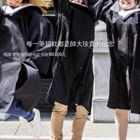
每一筆捐款都是師大珍貴的信念
感謝:李恆儒捐贈指定捐款100,000元
感謝:師大人捐贈指定捐款100元