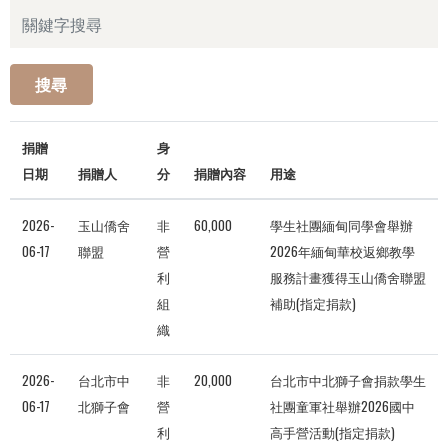
搜尋
捐贈
身
日期
捐贈人
分
捐贈內容
用途
2026-
玉山僑舍
非
60,000
學生社團緬甸同學會舉辦
06-17
聯盟
營
2026年緬甸華校返鄉教學
利
服務計畫獲得玉山僑舍聯盟
組
補助(指定捐款)
織
2026-
台北市中
非
20,000
台北市中北獅子會捐款學生
06-17
北獅子會
營
社團童軍社舉辦2026國中
利
高手營活動(指定捐款)