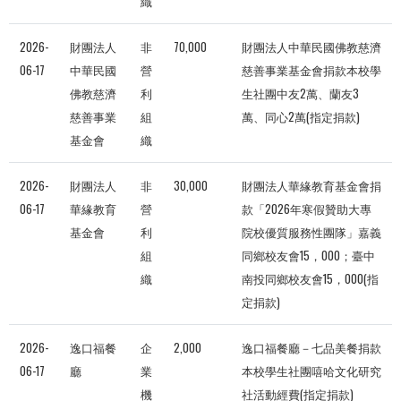
織
2026-
財團法人
非
70,000
財團法人中華民國佛教慈濟
06-17
中華民國
營
慈善事業基金會捐款本校學
佛教慈濟
利
生社團中友2萬、蘭友3
慈善事業
組
萬、同心2萬(指定捐款)
基金會
織
2026-
財團法人
非
30,000
財團法人華緣教育基金會捐
06-17
華緣教育
營
款「2026年寒假贊助大專
基金會
利
院校優質服務性團隊」嘉義
組
同鄉校友會15，000；臺中
織
南投同鄉校友會15，000(指
定捐款)
2026-
逸口福餐
企
2,000
逸口福餐廳－七品美餐捐款
06-17
廳
業
本校學生社團嘻哈文化研究
機
社活動經費(指定捐款)