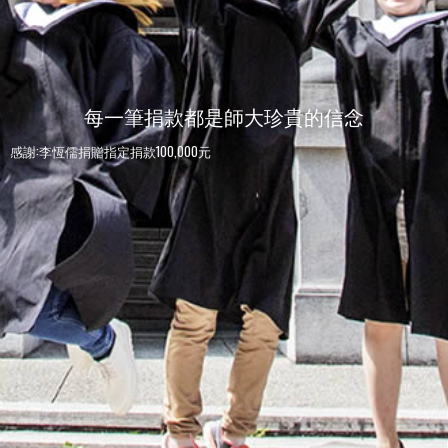
每一筆捐款都是師大珍貴的信念
感謝:李恆儒捐贈指定捐款100,000元
感謝:師大人捐贈指定捐款100元