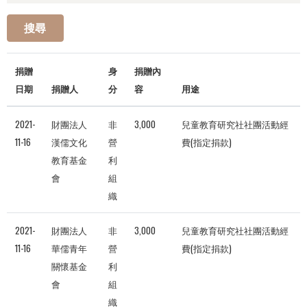
搜尋
捐贈
身
捐贈內
日期
捐贈人
分
容
用途
2021-
財團法人
非
3,000
兒童教育研究社社團活動經
11-16
漢儒文化
營
費(指定捐款)
教育基金
利
會
組
織
2021-
財團法人
非
3,000
兒童教育研究社社團活動經
11-16
華儒青年
營
費(指定捐款)
關懷基金
利
會
組
織