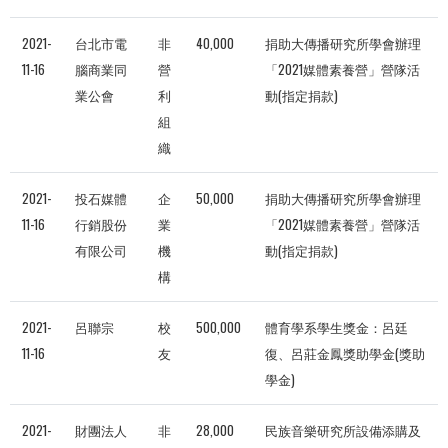
2021-
台北市電
非
40,000
捐助大傳播研究所學會辦理
11-16
腦商業同
營
「2021媒體素養營」營隊活
業公會
利
動(指定捐款)
組
織
2021-
投石媒體
企
50,000
捐助大傳播研究所學會辦理
11-16
行銷股份
業
「2021媒體素養營」營隊活
有限公司
機
動(指定捐款)
構
2021-
呂聯宗
校
500,000
體育學系學生獎金：呂廷
11-16
友
復、呂莊金鳳獎助學金(獎助
學金)
2021-
財團法人
非
28,000
民族音樂研究所設備添購及