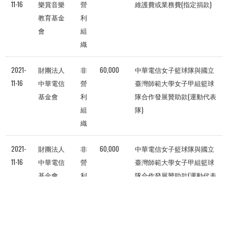
11-16
樂賞音樂
營
維護費或業務費(指定捐款)
教育基金
利
會
組
織
2021-
財團法人
非
60,000
中華電信女子籃球隊與國立
11-16
中華電信
營
臺灣師範大學女子甲組籃球
基金會
利
隊合作發展贊助款(運動代表
組
隊)
織
2021-
財團法人
非
60,000
中華電信女子籃球隊與國立
11-16
中華電信
營
臺灣師範大學女子甲組籃球
基金會
利
隊合作發展贊助款(運動代表
組
隊)
織
2021-
師大人
校
300
校務發展