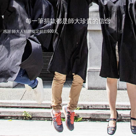
每一筆捐款都是師大珍貴的信念
感謝:師大人捐贈指定捐款600元
感謝:李家威捐贈指定捐款10,000元