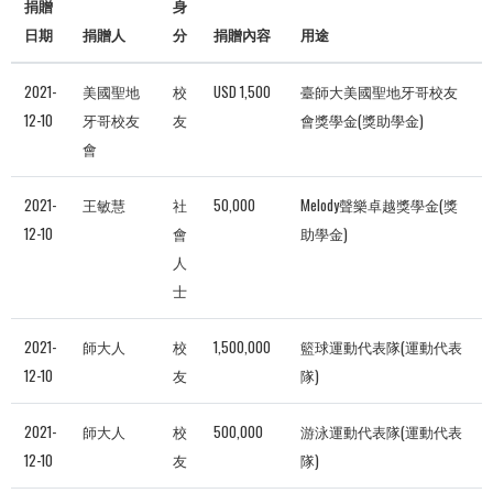
捐贈
身
日期
捐贈人
分
捐贈內容
用途
2021-
美國聖地
校
USD 1,500
臺師大美國聖地牙哥校友
12-10
牙哥校友
友
會獎學金(獎助學金)
會
2021-
王敏慧
社
50,000
Melody聲樂卓越獎學金(獎
12-10
會
助學金)
人
士
2021-
師大人
校
1,500,000
籃球運動代表隊(運動代表
12-10
友
隊)
2021-
師大人
校
500,000
游泳運動代表隊(運動代表
12-10
友
隊)