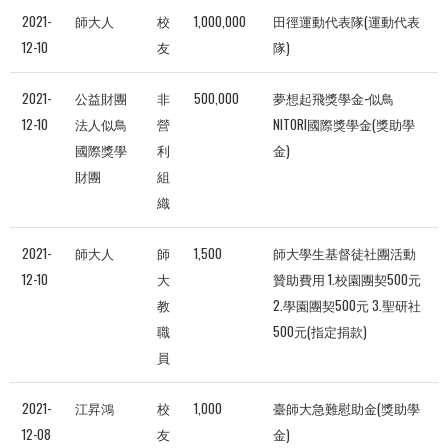
2021-
師大人
校
1,000,000
田徑運動代表隊(運動代表
12-10
友
隊)
2021-
公益財團
非
500,000
夢想起飛獎學金-似鳥
12-10
法人似鳥
營
NITORI國際獎學金(獎助學
國際獎學
利
金)
財團
組
織
2021-
師大人
師
1,500
師大學生基督徒社團活動
12-10
大
贊助費用 1.校園團契500元
教
2.學園團契500元 3.聖研社
職
500元(指定捐款)
員
2021-
江昇鴻
校
1,000
臺師大急難慰助金(獎助學
12-08
友
金)