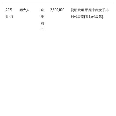
2021-
師大人
企
2,500,000
贊助款項-甲組中纖女子排
12-08
業
球代表隊(運動代表隊)
機
構
2021-
財團法人
非
60,000
中華電信女子籃球隊與國
12-08
中華電信
營
立臺灣師範大學女子甲組
基金會
利
籃球隊合作發展贊助款(運
組
動代表隊)
織
共有4103筆捐款
320
321
322
323
324
325
326