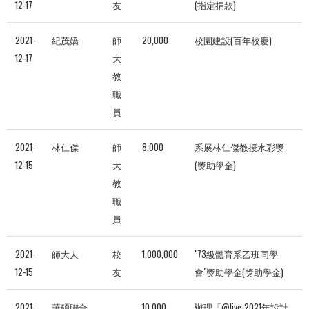
12-17
友
(指定捐款)
2021-
紀茂嬌
師
20,000
校園建設(百年校慶)
12-17
大
教
職
員
2021-
林仁傑
師
8,000
系展林仁傑教授水彩獎
12-15
大
(獎助學金)
教
職
員
2021-
師大人
校
1,000,000
"73級體育系乙班同學
12-15
友
會"獎助學金(獎助學金)
2021-
華碩聯合
10,000
辦理「@live-2021年設計