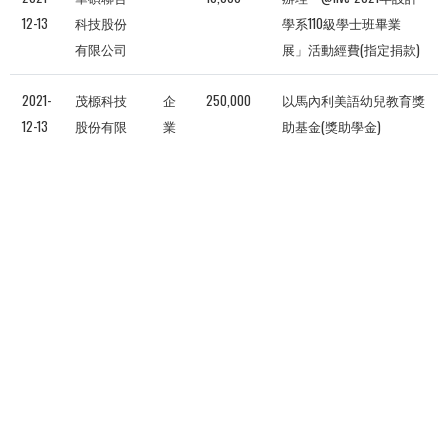
12-13
科技股份
學系110級學士班畢業
有限公司
展」活動經費(指定捐款)
2021-
茂榞科技
企
250,000
以馬內利美語幼兒教育獎
12-13
股份有限
業
助基金(獎助學金)
公司
機
構
2021-
承德油脂
企
50,000
學生社團管樂隊「第47屆
12-10
股份有限
業
寒假巡迴公演」活動捐贈
公司
機
款(指定捐款)
構
共有4103筆捐款
319
320
321
322
323
324
325