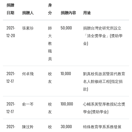
捐贈
身
日期
捐贈人
分
捐贈內容
用途
2021-
張素玢
師
50,000
捐贈台灣史研究所設立
12-20
大
「清全獎學金」(獎助學
教
金)
職
員
2021-
何卓飛
校
10,000
劉真校長故居暨當代教育
12-17
友
名人館修繕工程(指定捐
款)
2021-
俞一芩
校
100,000
心輔系黃堅厚教授紀念獎
12-17
友
學金(獎助學金)
2021-
陳汶羚
校
30,000
特殊教育學系系務發展