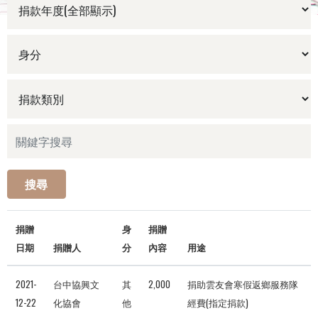
搜尋
捐贈
身
捐贈
日期
捐贈人
分
內容
用途
2021-
台中協興文
其
2,000
捐助雲友會寒假返鄉服務隊
12-22
化協會
他
經費(指定捐款)