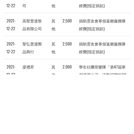
12-22
司
他
經費(指定捐款)
2021-
高聖普渡祭
其
2,500
捐助雲友會寒假返鄉服務隊
12-22
品有限公司
他
經費(指定捐款)
2021-
聖弘普渡際
其
2,500
捐助雲友會寒假返鄉服務隊
12-22
品商行
他
經費(指定捐款)
2021-
梁禮昇
其
2,000
學生社團管樂隊「第47屆寒
12-22
他
假巡迴公演」活動捐贈款(指
定捐款)
共有4103筆捐款
317
318
319
320
321
322
323
3