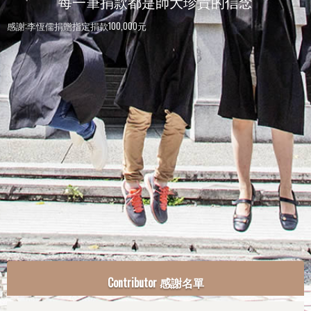
每一筆捐款都是師大珍貴的信念
感謝:李恆儒捐贈指定捐款100,000元
感謝:師大人捐贈指定捐款100元
Contributor 感謝名單