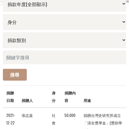
搜尋
捐贈
身
捐贈內
日期
捐贈人
分
容
用途
2021-
張志嘉
社
50,000
捐贈台灣史研究所成立
12-22
會
「清全獎學金」(獎助學