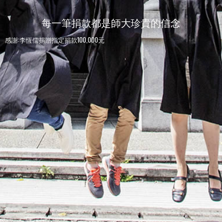
每一筆捐款都是師大珍貴的信念
感謝:李恆儒捐贈指定捐款100,000元
感謝:師大人捐贈指定捐款100元