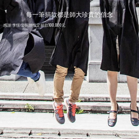
每一筆捐款都是師大珍貴的信念
感謝:李恆儒捐贈指定捐款100,000元
感謝:師大人捐贈指定捐款100元