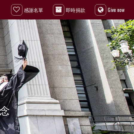
感謝名單
即時捐款
Give now
念
感謝:師大人捐贈指定捐款200元