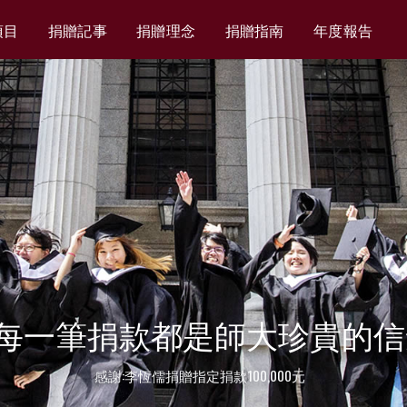
項目
捐贈記事
捐贈理念
捐贈指南
年度報告
每一筆捐款都是師大珍貴的信
感謝:李恆儒捐贈指定捐款100,000元
感謝:師大人捐贈指定捐款100元