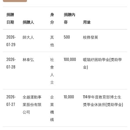
捐贈
身
捐贈內
日期
捐贈人
分
容
用途
2026-
師大人
其
500
校務發展
07-29
他
2026-
林泰弘
社
100,000
暖陽紓困助學金(獎助學
07-28
會
金)
人
士
2026-
全越運動事
企
10,000
114學年度教育部博士生
07-27
業股份有限
業
獎學金休旅所(獎助學金)
公司
機
構