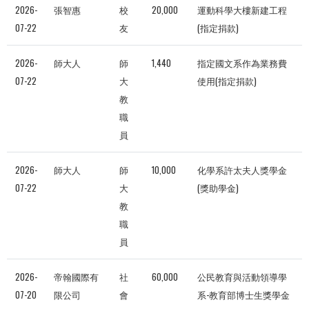
2026-
張智惠
校
20,000
運動科學大樓新建工程
07-22
友
(指定捐款)
2026-
師大人
師
1,440
指定國文系作為業務費
07-22
大
使用(指定捐款)
教
職
員
2026-
師大人
師
10,000
化學系許太夫人獎學金
07-22
大
(獎助學金)
教
職
員
2026-
帝翰國際有
社
60,000
公民教育與活動領導學
07-20
限公司
會
系-教育部博士生獎學金