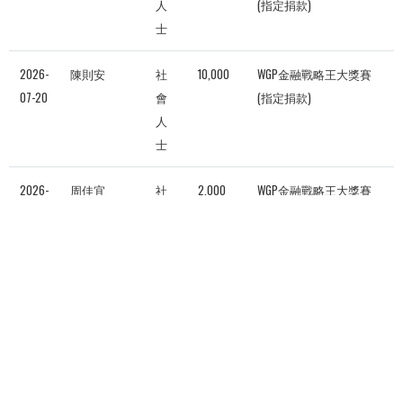
人
(指定捐款)
士
2026-
陳則安
社
10,000
WGP金融戰略王大獎賽
07-20
會
(指定捐款)
人
士
2026-
周佳宜
社
2,000
WGP金融戰略王大獎賽
07-19
會
(指定捐款)
人
士
2026-
歐立達股份
企
60,000
公民教育與活動領導學
07-16
有限公司
業
系－教育部博士生獎學
機
金(獎助學金)
構