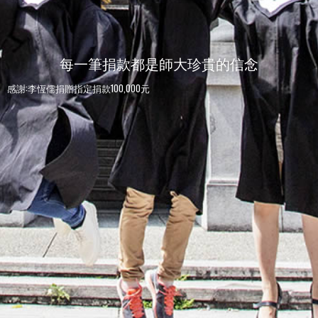
每一筆捐款都是師大珍貴的信念
感謝:李恆儒捐贈指定捐款100,000元
感謝:師大人捐贈指定捐款100元