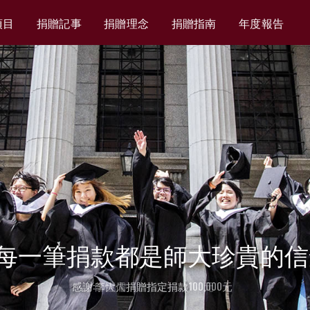
項目
捐贈記事
捐贈理念
捐贈指南
年度報告
每一筆捐款都是師大珍貴的信
感謝:李恆儒捐贈指定捐款100,000元
感謝:師大人捐贈指定捐款100元