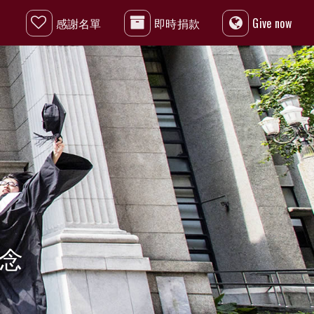
感謝名單
即時捐款
Give now
念
感謝:師大人捐贈指定捐款200元