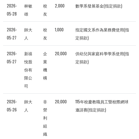
2026-
林敏
校
2,000
數學系發展基金(指定捐款)
05-28
雄
友
2026-
師大
校
1,000
指定國文系作為業務費使用(指
05-27
人
友
定捐款)
2026-
新禧
企
20,000
供幼兒與家庭科學學系使用(指
05-27
悅股
業
定捐款)
份有
機
限公
構
司
2026-
師大
非
20,000
115年校慶教職員工暨校際網球
05-26
人
營
邀請賽(指定捐款)
利
組
織