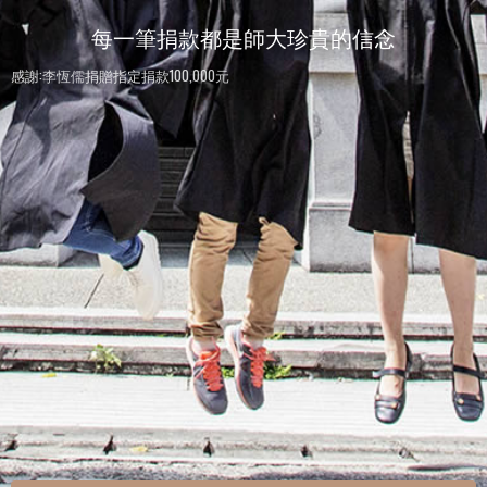
每一筆捐款都是師大珍貴的信念
感謝:李恆儒捐贈指定捐款100,000元
感謝:師大人捐贈指定捐款100元