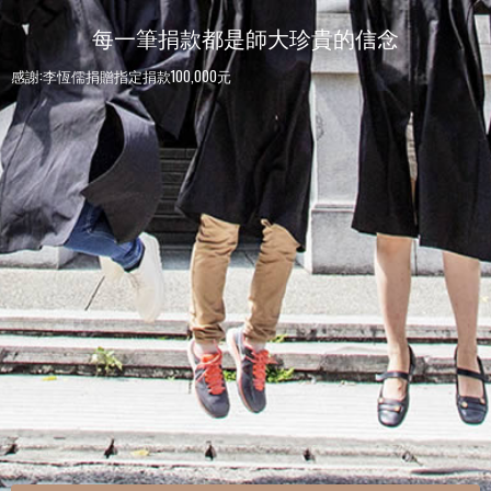
每一筆捐款都是師大珍貴的信念
感謝:李恆儒捐贈指定捐款100,000元
感謝:師大人捐贈指定捐款100元