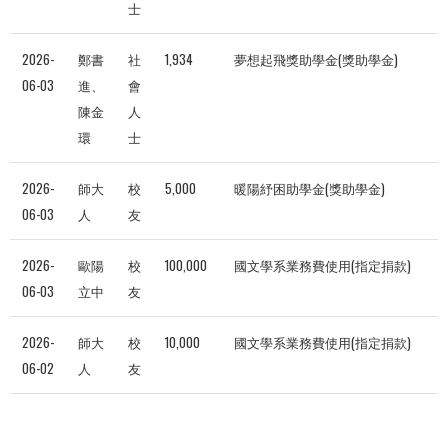
士
2026-
鄭書
社
1,934
夢想起飛獎助學金(獎助學金)
06-03
進、
會
陳金
人
環
士
2026-
師大
校
5,000
暖陽紓困助學金(獎助學金)
06-03
人
友
2026-
歐陽
校
100,000
國文學系業務費使用(指定捐款)
06-03
立中
友
2026-
師大
校
10,000
國文學系業務費使用(指定捐款)
06-02
人
友
2026-
師大
企
200,000
排球-男子甲組排球運動代表隊(運
06-02
人
業
動代表隊)