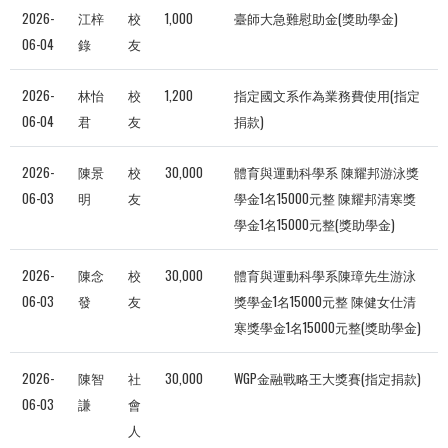
2026-
江梓
校
1,000
臺師大急難慰助金(獎助學金)
06-04
錄
友
2026-
林怡
校
1,200
指定國文系作為業務費使用(指定
06-04
君
友
捐款)
2026-
陳景
校
30,000
體育與運動科學系 陳耀邦游泳獎
06-03
明
友
學金1名15000元整 陳耀邦清寒獎
學金1名15000元整(獎助學金)
2026-
陳念
校
30,000
體育與運動科學系陳璋先生游泳
06-03
發
友
獎學金1名15000元整 陳健女仕清
寒獎學金1名15000元整(獎助學金)
2026-
陳智
社
30,000
WGP金融戰略王大獎賽(指定捐款)
06-03
謙
會
人